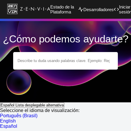
Estado de la
Iniciar
Desarrolladores
Plataforma
sesió
¿Cómo podemos ayudarte?
Español
Lista desplegable alternativa
Seleccione el idioma de visualización:
Português (Brasil)
English
Español