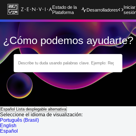
Estado de la
Iniciar
Desarrolladores
Plataforma
sesió
¿Cómo podemos ayudarte?
Español
Lista desplegable alternativa
Seleccione el idioma de visualización:
Português (Brasil)
English
Español