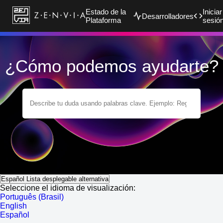
Estado de la
Iniciar
Desarrolladores
Plataforma
sesió
¿Cómo podemos ayudarte?
Español
Lista desplegable alternativa
Seleccione el idioma de visualización:
Português (Brasil)
English
Español