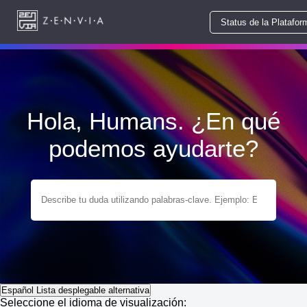
Status de la Platafor
Hola, Humans. ¿En qué
podemos ayudarte?
Español
Lista desplegable alternativa
Seleccione el idioma de visualización: