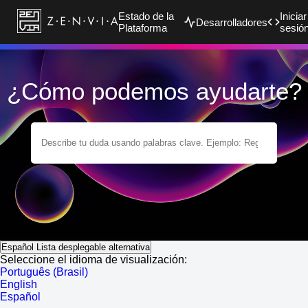
Estado de la
Iniciar
Desarrolladores
Plataforma
sesió
¿Cómo podemos ayudarte?
Español
Lista desplegable alternativa
Seleccione el idioma de visualización:
Português (Brasil)
English
Español