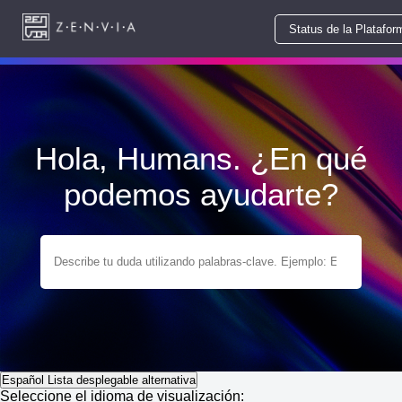
Status de la Platafor
Hola, Humans. ¿En qué
podemos ayudarte?
Español
Lista desplegable alternativa
Seleccione el idioma de visualización: