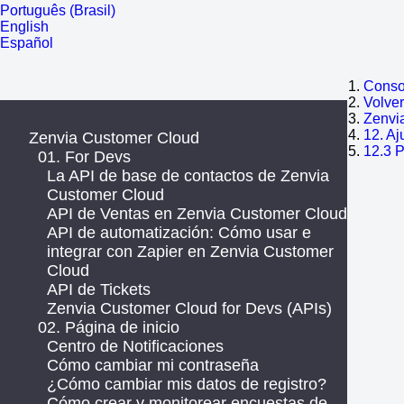
Português (Brasil)
English
Español
Consol
Volve
Zenvi
12. Aj
Zenvia Customer Cloud
12.3 P
01. For Devs
La API de base de contactos de Zenvia
Customer Cloud
API de Ventas en Zenvia Customer Cloud
API de automatización: Cómo usar e
integrar con Zapier en Zenvia Customer
Cloud
API de Tickets
Zenvia Customer Cloud for Devs (APIs)
02. Página de inicio
Centro de Notificaciones
Cómo cambiar mi contraseña
¿Cómo cambiar mis datos de registro?
Cómo crear y monitorear encuestas de