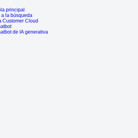
a principal
r a la búsqueda
a Customer Cloud
atbot
atbot de IA generativa