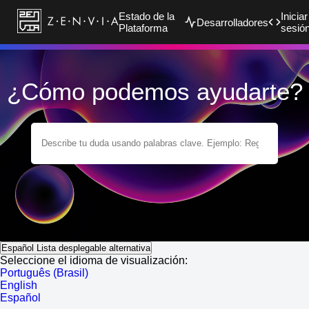
Estado de la
Iniciar
Desarrolladores
Plataforma
sesió
¿Cómo podemos ayudarte?
Español
Lista desplegable alternativa
Seleccione el idioma de visualización:
Português (Brasil)
English
Español