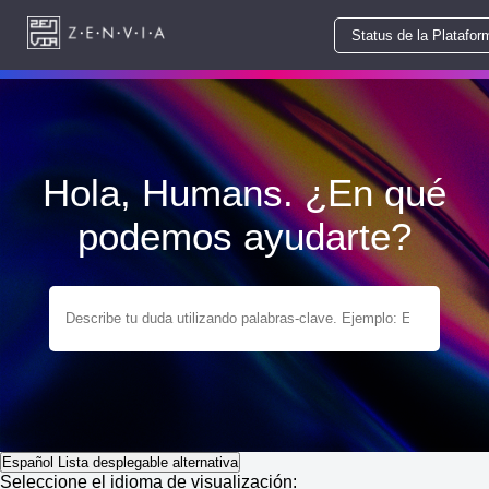
Status de la Platafor
Hola, Humans. ¿En qué
podemos ayudarte?
Español
Lista desplegable alternativa
Seleccione el idioma de visualización: