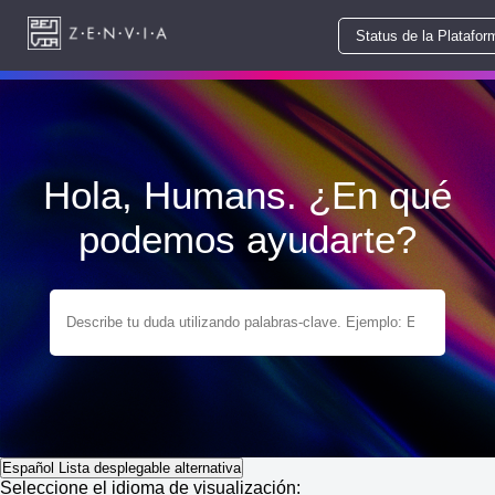
Status de la Platafor
Hola, Humans. ¿En qué
podemos ayudarte?
Español
Lista desplegable alternativa
Seleccione el idioma de visualización: