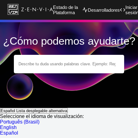
Estado de la
Iniciar
Desarrolladores
Plataforma
sesió
¿Cómo podemos ayudarte?
Español
Lista desplegable alternativa
Seleccione el idioma de visualización:
Português (Brasil)
English
Español