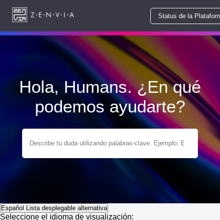
Status de la Platafor
Hola, Humans. ¿En qué
podemos ayudarte?
Español
Lista desplegable alternativa
Seleccione el idioma de visualización: