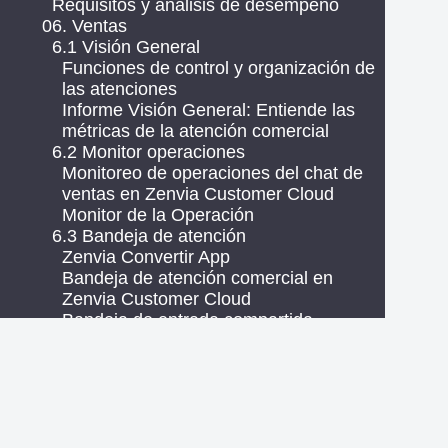
Requisitos y análisis de desempeño
06. Ventas
6.1 Visión General
Funciones de control y organización de
las atenciones
Informe Visión General: Entiende las
métricas de la atención comercial
6.2 Monitor operaciones
Monitoreo de operaciones del chat de
ventas en Zenvia Customer Cloud
Monitor de la Operación
6.3 Bandeja de atención
Zenvia Convertir App
Bandeja de atención comercial en
Zenvia Customer Cloud
Bandeja de entrada compartida
Bandeja de Atención Compartido en
Zenvia Customer Cloud
Llamada de voz por WhatsApp en la
Atención Comercial
Cómo crear y aplicar etiquetas a los
contactos en Zenvia Customer Cloud