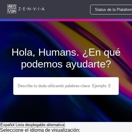
Status de la Platafor
Hola, Humans. ¿En qué
podemos ayudarte?
Español
Lista desplegable alternativa
Seleccione el idioma de visualización: