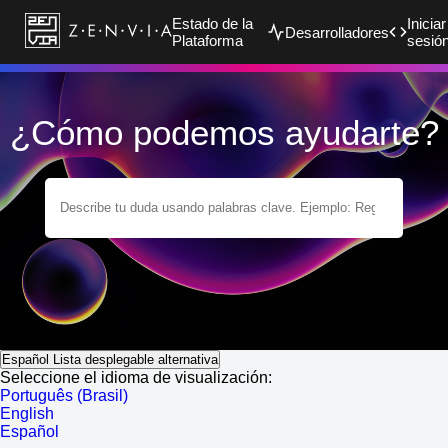
Estado de la
Iniciar
Desarrolladores
Plataforma
sesió
¿Cómo podemos ayudarte?
Español
Lista desplegable alternativa
Seleccione el idioma de visualización:
Português (Brasil)
English
Español