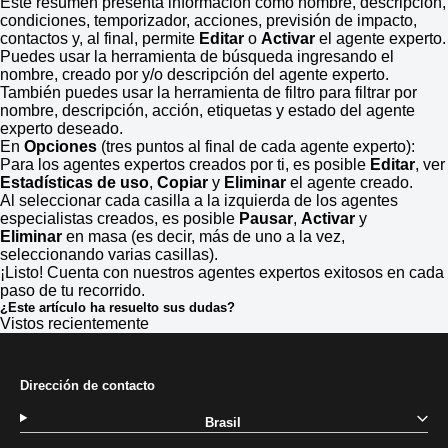
Este resumen presenta información como nombre, descripción,
condiciones, temporizador, acciones, previsión de impacto,
contactos y, al final, permite
Editar
o
Activar
el agente experto.
Puedes usar la herramienta de búsqueda ingresando el
nombre, creado por y/o descripción del agente experto.
También puedes usar la herramienta de filtro para filtrar por
nombre, descripción, acción, etiquetas y estado del agente
experto deseado.
En
Opciones
(tres puntos al final de cada agente experto):
Para los agentes expertos creados por ti, es posible
Editar
, ver
Estadísticas
de uso
,
Copiar
y
Eliminar
el agente creado.
Al seleccionar cada casilla a la izquierda de los agentes
especialistas creados, es posible
Pausar
,
Activar
y
Eliminar
en masa (es decir, más de uno a la vez,
seleccionando varias casillas).
¡Listo! Cuenta con nuestros agentes expertos exitosos en cada
paso de tu recorrido.
¿Este artículo ha resuelto sus dudas?
Vistos recientemente
Dirección de contacto
Brasil