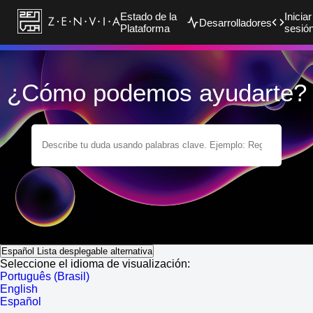
Estado de la
Iniciar
Desarrolladores
Plataforma
sesió
¿Cómo podemos ayudarte?
Español
Lista desplegable alternativa
Seleccione el idioma de visualización:
Português (Brasil)
English
Español