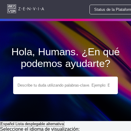
Status de la Platafor
Hola, Humans. ¿En qué
podemos ayudarte?
Español
Lista desplegable alternativa
Seleccione el idioma de visualización: