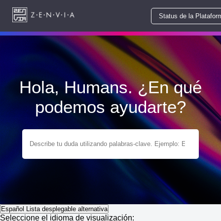
Status de la Platafor
Hola, Humans. ¿En qué
podemos ayudarte?
Español
Lista desplegable alternativa
Seleccione el idioma de visualización: