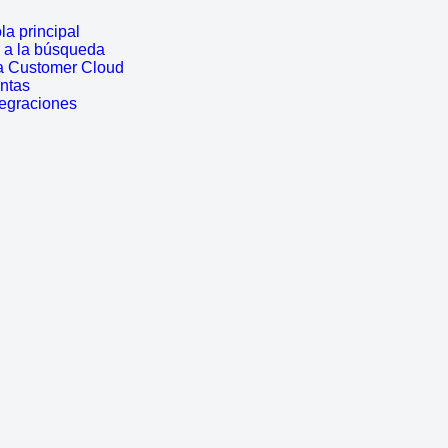
a principal
r a la búsqueda
a Customer Cloud
entas
tegraciones