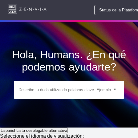
Status de la Platafor
Hola, Humans. ¿En qué
podemos ayudarte?
Español
Lista desplegable alternativa
Seleccione el idioma de visualización: