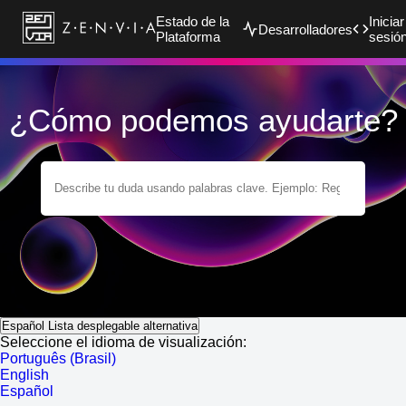
Estado de la
Iniciar
Desarrolladores
Plataforma
sesió
¿Cómo podemos ayudarte?
Español
Lista desplegable alternativa
Seleccione el idioma de visualización:
Português (Brasil)
English
Español