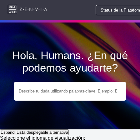
Status de la Platafor
Hola, Humans. ¿En qué
podemos ayudarte?
Español
Lista desplegable alternativa
Seleccione el idioma de visualización: