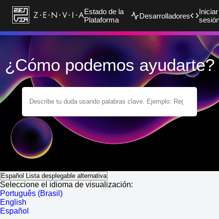
Estado de la
Iniciar
Desarrolladores
Plataforma
sesió
¿Cómo podemos ayudarte?
Español
Lista desplegable alternativa
Seleccione el idioma de visualización:
Português (Brasil)
English
Español