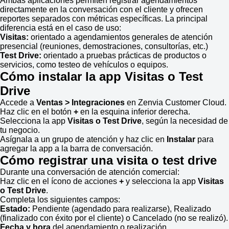
Ambas aplicaciones permiten registrar agendamientos
directamente en la conversación con el cliente y ofrecen
reportes separados con métricas específicas. La principal
diferencia está en el caso de uso:
Visitas:
orientado a agendamientos generales de atención
presencial (reuniones, demostraciones, consultorías, etc.)
Test Drive:
orientado a pruebas prácticas de productos o
servicios, como testeo de vehículos o equipos.
Cómo instalar la app Visitas o Test
Drive
Accede a
Ventas > Integraciones
en Zenvia Customer Cloud.
Haz clic en el botón
+
en la esquina inferior derecha.
Selecciona la app
Visitas o Test Drive
, según la necesidad de
tu negocio.
Asígnala a un grupo de atención y haz clic en
Instalar
para
agregar la app a la barra de conversación.
Cómo registrar una visita o test drive
Durante una conversación de atención comercial:
Haz clic en el ícono de acciones
+
y selecciona la app
Visitas
o Test Drive
.
Completa los siguientes campos:
Estado:
Pendiente (agendado para realizarse), Realizado
(finalizado con éxito por el cliente) o Cancelado (no se realizó).
Fecha y hora
del agendamiento o realización.