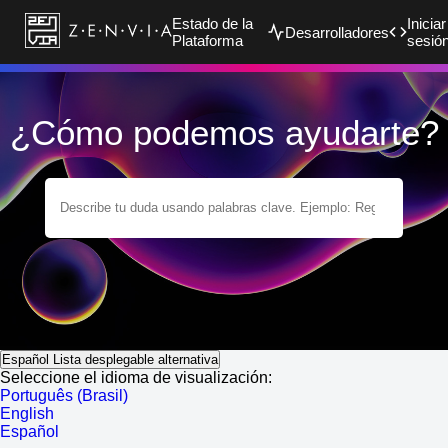
Estado de la
Iniciar
Desarrolladores
Plataforma
sesió
¿Cómo podemos ayudarte?
Español
Lista desplegable alternativa
Seleccione el idioma de visualización:
Português (Brasil)
English
Español