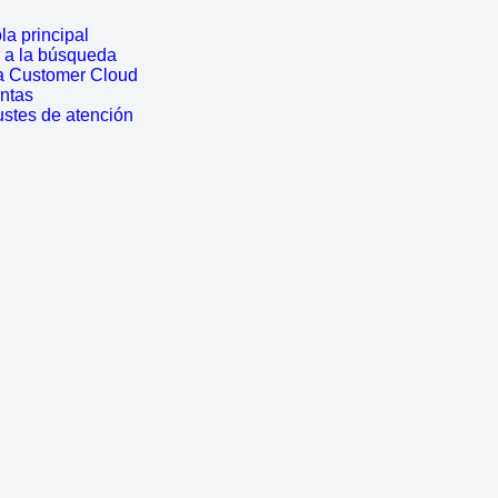
a principal
r a la búsqueda
a Customer Cloud
entas
ustes de atención