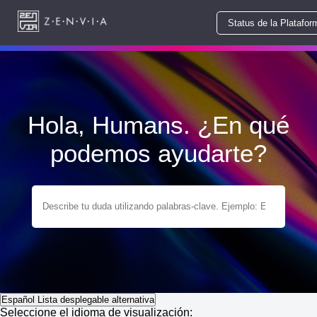
Status de la Platafor
Hola, Humans. ¿En qué
podemos ayudarte?
Español
Lista desplegable alternativa
Seleccione el idioma de visualización: