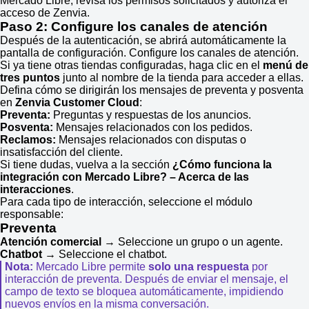
Mercado Libre, revisa los permisos solicitados y autoriza el
acceso de Zenvia.
Paso 2:
Configure los canales de atención
Después de la autenticación, se abrirá automáticamente la
pantalla de configuración. Configure los canales de atención.
Si ya tiene otras tiendas configuradas, haga clic en el
menú de
tres puntos
junto al nombre de la tienda para acceder a ellas.
Defina cómo se dirigirán los mensajes de preventa y posventa
en
Zenvia Customer Cloud
:
Preventa:
Preguntas y respuestas de los anuncios.
Posventa:
Mensajes relacionados con los pedidos.
Reclamos:
Mensajes relacionados con disputas o
insatisfacción del cliente.
Si tiene dudas, vuelva a la sección
¿Cómo funciona la
integración con Mercado Libre? – Acerca de las
interacciones
.
Para cada tipo de interacción, seleccione el módulo
responsable:
Preventa
Atención comercial
→ Seleccione un grupo o un agente.
Chatbot
→ Seleccione el chatbot.
Nota:
Mercado Libre permite
solo una respuesta
por
interacción de preventa. Después de enviar el mensaje, el
campo de texto se bloquea automáticamente, impidiendo
nuevos envíos en la misma conversación.