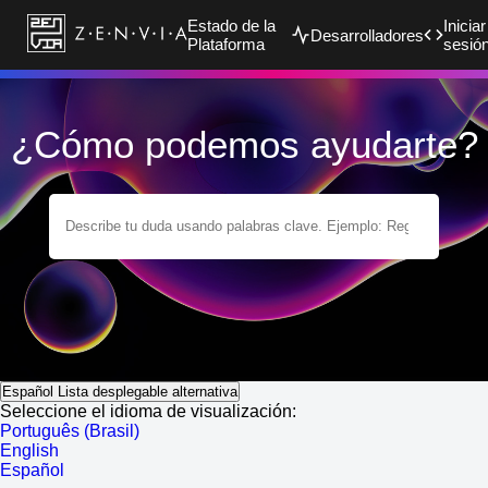
Estado de la
Iniciar
Desarrolladores
Plataforma
sesió
¿Cómo podemos ayudarte?
Español
Lista desplegable alternativa
Seleccione el idioma de visualización:
Português (Brasil)
English
Español