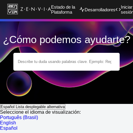
Estado de la
Iniciar
Desarrolladores
Plataforma
sesió
¿Cómo podemos ayudarte?
Español
Lista desplegable alternativa
Seleccione el idioma de visualización:
Português (Brasil)
English
Español