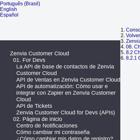
Português (Brasil)
English
Español
Consol
Volve
Zenvi
08. Ch
8.2 Ch
Zenvia Customer Cloud
8.2.1 
01. For Devs
La API de base de contactos de Zenvia
Customer Cloud
API de Ventas en Zenvia Customer Cloud
API de automatización: Cómo usar e
integrar con Zapier en Zenvia Customer
Cloud
API de Tickets
Zenvia Customer Cloud for Devs (APIs)
02. Página de inicio
Centro de Notificaciones
Cómo cambiar mi contraseña
¿Cómo cambiar mis datos de registro?