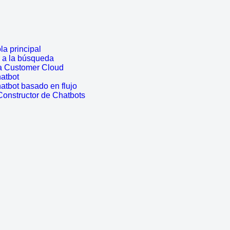
a principal
r a la búsqueda
a Customer Cloud
atbot
atbot basado en flujo
Constructor de Chatbots