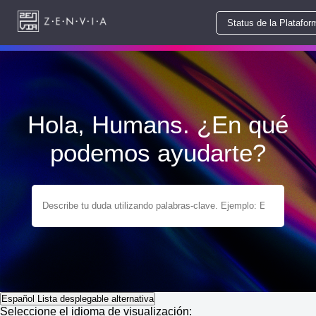
Status de la Platafor
Hola, Humans. ¿En qué
podemos ayudarte?
Español
Lista desplegable alternativa
Seleccione el idioma de visualización: