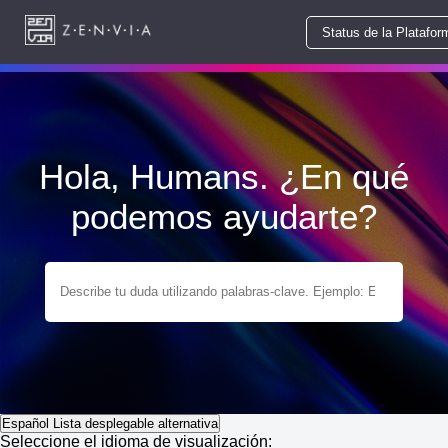
Status de la Platafor
Hola, Humans. ¿En qué
podemos ayudarte?
Español
Lista desplegable alternativa
Seleccione el idioma de visualización: