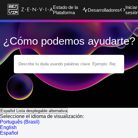
Estado de la
Iniciar
Desarrolladores
Plataforma
sesió
¿Cómo podemos ayudarte?
Español
Lista desplegable alternativa
Seleccione el idioma de visualización:
Português (Brasil)
English
Español