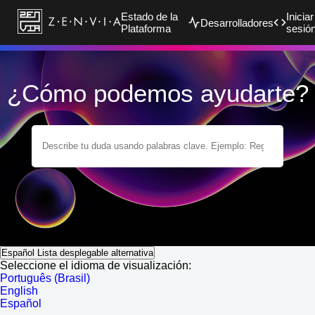
Estado de la
Iniciar
Desarrolladores
Plataforma
sesió
¿Cómo podemos ayudarte?
Español
Lista desplegable alternativa
Seleccione el idioma de visualización:
Português (Brasil)
English
Español